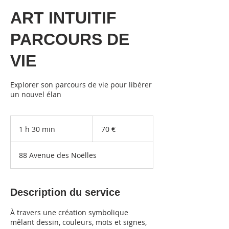
ART INTUITIF
PARCOURS DE
VIE
Explorer son parcours de vie pour libérer
un nouvel élan
70
euros
1 h 30 min
1
70 €
3
0
88 Avenue des Noëlles
m
i
n
Description du service
À travers une création symbolique
mêlant dessin, couleurs, mots et signes,