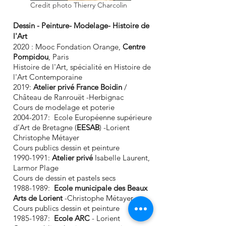
Credit photo Thierry Charcolin
Dessin - Peinture- Modelage- Histoire de
l'Art
2
020 : Mooc Fondation Orange,
Centre
Pompidou
, Paris
Histoire de l'Art, spécialité en Histoire de
l'Art Contemporaine
2019:
Atelier privé France Boidin
/
Château de Ranrouët -Herbignac
Cours de m
odelage et poterie
2004-2017
: Ecole Européenne supérieure
d’Art de Bretagne (
EESAB
) -Lorient
Christophe Métayer
Cours publics dessin et peinture
1990-1991
:
Atelier privé
Isabelle Laurent,
Larmor Plage
Cours de dessin et pastels secs
1988-1989
:
Ecole municipale des Beaux
Arts de Lorient
-Christophe
Métayer
Cours publics dessin et peinture
1985-1987
:
Ecole ARC
- Lorient